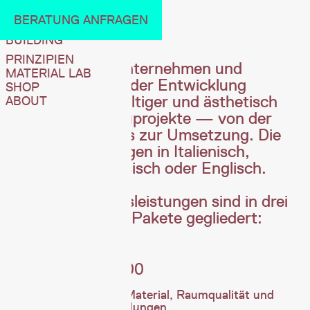
MENU
KOUTO
DIENSTLEISTUNGEN
BERATUNG ANFRAGEN
ALTERNATIVE
PROJEKTE
BUILDING
BLOG
PRINZIPIEN
Wir BERATEN Unternehmen und
MATERIAL LAB
Projektteams bei der Entwicklung
SHOP
gesunder, nachhaltiger und ästhetisch
ABOUT
hochwertiger Bauprojekte — von der
ersten Analyse bis zur Umsetzung. Die
Beratungen erfolgen in Italienisch,
Deutsch, Französisch oder Englisch.
Unsere Beratungsleistungen sind in drei
klar strukturierte Pakete gegliedert:
‍Impuls — CHF 700
Gezielte Beratung zu Material, Raumqualität und
nachhaltigen Entscheidungen.