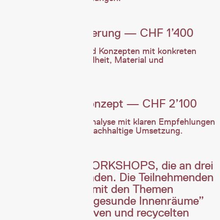
‍Analyse & Optimierung — CHF 1’400
Analyse von Plänen und Konzepten mit konkreten
Vorschlägen zu Gesundheit, Material und
Nachhaltigkeit.
‍Ganzheitliches Konzept — CHF 2’100
Ganzheitliche Projektanalyse mit klaren Empfehlungen
für eine gesunde und nachhaltige Umsetzung.
Wir bieten drei WORKSHOPS, die an drei
Stationen stattfinden. Die Teilnehmenden
können sich dort mit den Themen
„Baubiologie und gesunde Innenräume”
sowie „regenerativen und recycelten