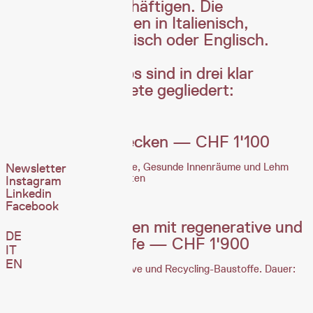
Baustoffen” beschäftigen. Die
Workshops erfolgen in Italienisch,
Deutsch, Französisch oder Englisch.
Unsere Workshops sind in drei klar
strukturierte Pakete gegliedert:
Baubiologie entdecken — CHF 1'100
Newsletter
Einführung in die Baubiologie, Gesunde Innenräume und Lehm
verputzen. Dauer: 60 Minuten
Instagram
Linkedin
Facebook
Nachhaltiges Bauen mit regenerative und
DE
recycling Baustoffe — CHF 1'900
IT
EN
Vertiefung in die regenerative und Recycling-Baustoffe. Dauer:
120 Minuten.